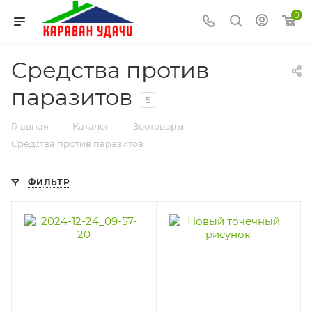
0
Средства против
паразитов
5
—
—
—
Главная
Каталог
Зоотовары
Средства против паразитов
ФИЛЬТР