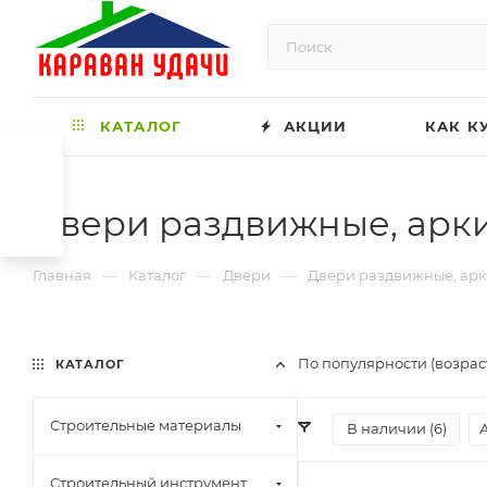
КАТАЛОГ
АКЦИИ
КАК К
Двери раздвижные, арк
—
—
—
Главная
Каталог
Двери
Двери раздвижные, ар
По популярности (возрас
КАТАЛОГ
Строительные материалы
В наличии (
6
)
Строительный инструмент