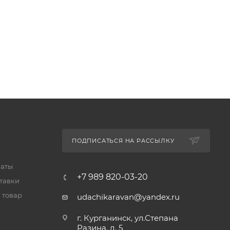
ПОДПИСАТЬСЯ НА РАССЫЛКУ
латы
+7 989 820-03-20
тавки
 товар
udachikaravan@yandex.ru
г. Курганинск, ул.Степана
Разина, д. 5