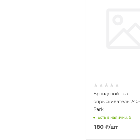
Брандспойт на
опрыскиватель 740
Park
Есть в наличии: 9
180
₽
/шт