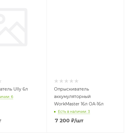
тель Ully 6л
Опрыскиватель
аккумуляторный
ичии: 6
WorkMaster 16л ОА-16л
Есть в наличии: 3
т
7 200
₽
/шт