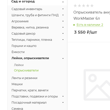
Сад и огород
Садовый инвентарь
Опрыскиватель акк
Шланги, труба и фитинги ПНД
WorkMaster 6л
Агрохимия
Есть в наличии: 2
Веревка, нитка, резинка
3 550
₽
/шт
Садовый декор
Теплицы, парники, пленка
Горшки и кашпо
Ёмкости
Лейки, опрыскиватели
Лейки
Опрыскиватели
Ленты и резинки
Мешки
Перчатки, краги, вачеги
Подставки, подвязки и опоры
Посадочный материал
Семена