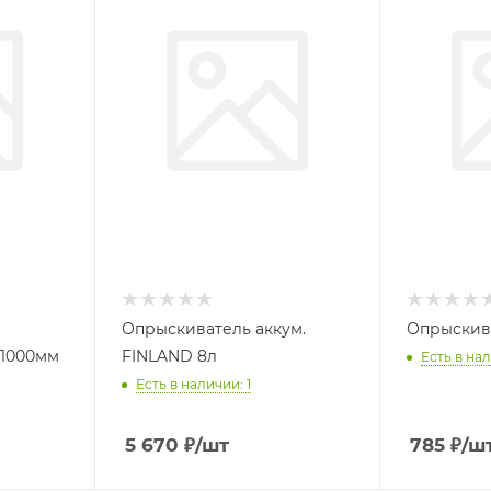
Опрыскиватель аккум.
Опрыскива
-1000мм
FINLAND 8л
Есть в нал
Есть в наличии: 1
5 670
₽
/шт
785
₽
/ш