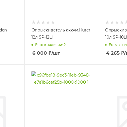
den
Опрыскиватель аккум.Huter
Опрыскива
12л SP-12Li
10л SP-10Li
Есть в наличии: 2
Есть в нал
6 000
₽
/шт
4 265
₽
/