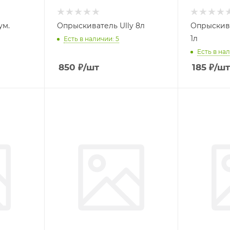
ум.
Опрыскиватель Ully 8л
Опрыскива
1л
Есть в наличии: 5
Есть в нал
850
₽
/шт
185
₽
/шт