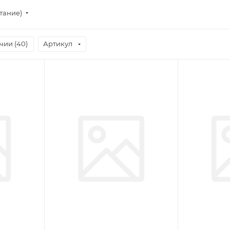
тание)
чии (
40
)
Артикул