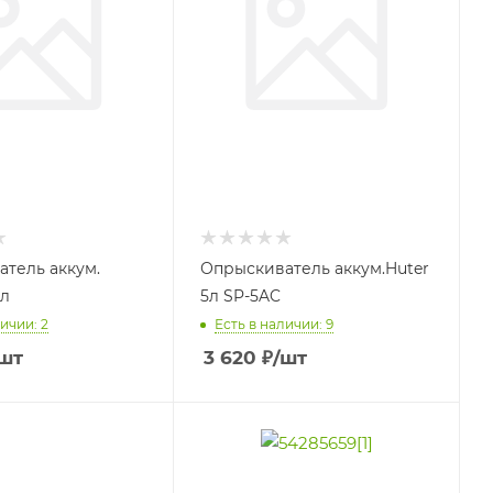
тель аккум.
Опрыскиватель аккум.Huter
л
5л SP-5AC
ичии: 2
Есть в наличии: 9
шт
3 620
₽
/шт