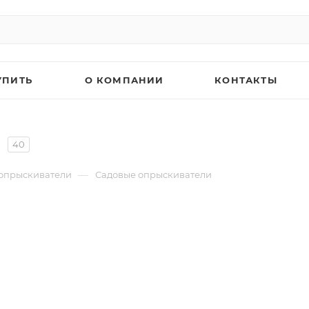
УПИТЬ
О КОМПАНИИ
КОНТАКТЫ
40
—
 опрыскиватели
Садовые опрыскиватели