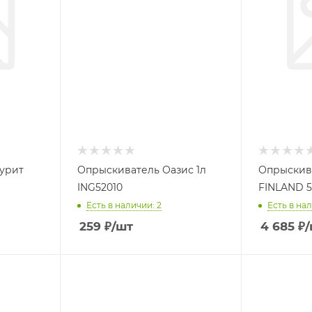
урит
Опрыскиватель Оазис 1л
Опрыскива
ING52010
FINLAND 5
Есть в наличии: 2
Есть в нал
259
₽
/шт
4 685
₽
/