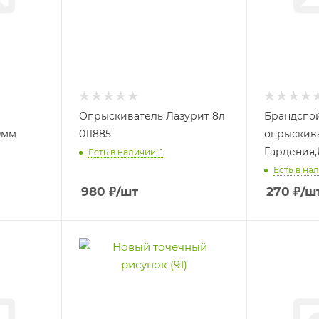
Опрыскиватель Лазурит 8л
Брандспой
0мм
011885
опрыскив
Гардения,
Есть в наличии: 1
Есть в нал
980
₽
/шт
270
₽
/ш