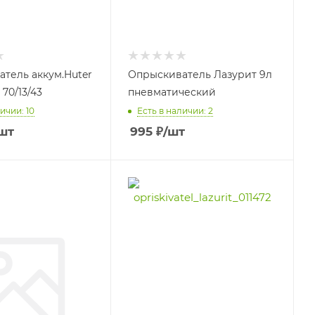
тель аккум.Huter
Опрыскиватель Лазурит 9л
 70/13/43
пневматический
ичии: 10
Есть в наличии: 2
шт
995
₽
/шт