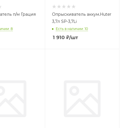
тель п/м Грация
Опрыскиватель аккум.Huter
3,7л SP-3,7Li
ичии: 8
Есть в наличии: 10
1 910
₽
/шт