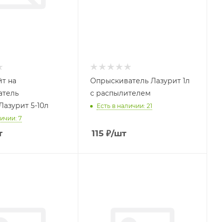
т на
Опрыскиватель Лазурит 1л
атель
с распылителем
Лазурит 5-10л
Есть в наличии: 21
ичии: 7
т
115
₽
/шт