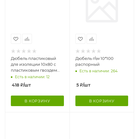
Дюбель пластиковый
Дюбель п\м 10*100
для изоляции 10х80 с
распорный
пластиковым гвоздем
Есть в наличии: 264
50шт 112388
Есть в наличии: 12
418
₽
/шт
5
₽
/шт
В КОРЗИНУ
В КОРЗИНУ