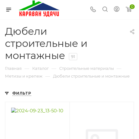
0
Дюбели
строительные и
монтажные
91
—
—
—
Главная
Каталог
Строительные материалы
—
Метизы и крепеж
Дюбели строительные и монтажные
ФИЛЬТР