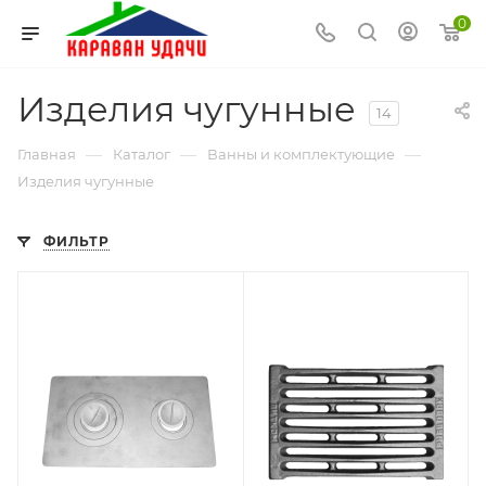
0
Изделия чугунные
14
—
—
—
Главная
Каталог
Ванны и комплектующие
Изделия чугунные
ФИЛЬТР