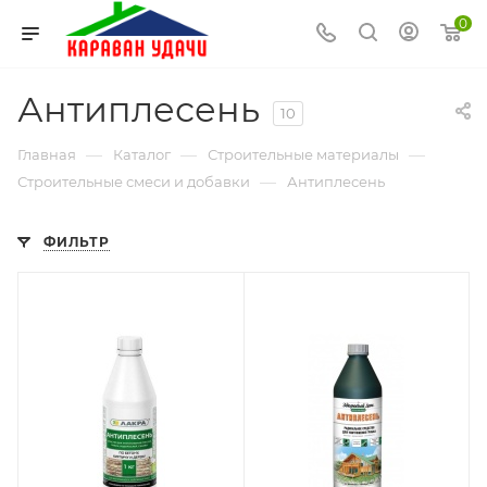
0
Антиплесень
10
—
—
—
Главная
Каталог
Строительные материалы
—
Строительные смеси и добавки
Антиплесень
ФИЛЬТР