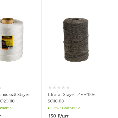
опковый Stayer
Шпагат Stayer 1,4мм*110м
0120-110
50110-110
ичии: 5
Есть в наличии: 2
т
150
₽
/шт