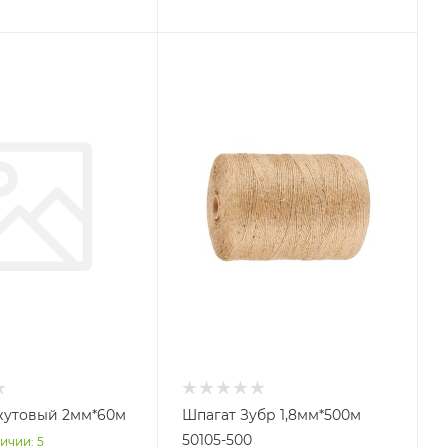
жутовый 2мм*60м
Шпагат Зубр 1,8мм*500м
50105-500
ичии: 5