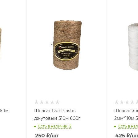
6 1м
Шпагат DonPlastic
Шпагат хл
джутовый 510м 600г
2мм*110м 5
Есть в наличии: 2
Есть в нал
250
₽
/шт
425
₽
/ш