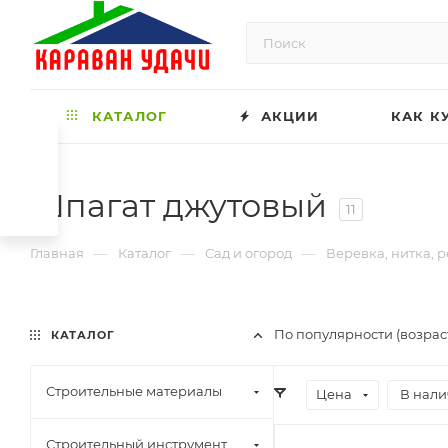
КАТАЛОГ
АКЦИИ
КАК К
Шпагат джутовый
11
—
—
—
Главная
Каталог
Сад и огород
Веревка, нитка, 
По популярности (возрас
КАТАЛОГ
Строительные материалы
Цена
В нали
Строительный инструмент