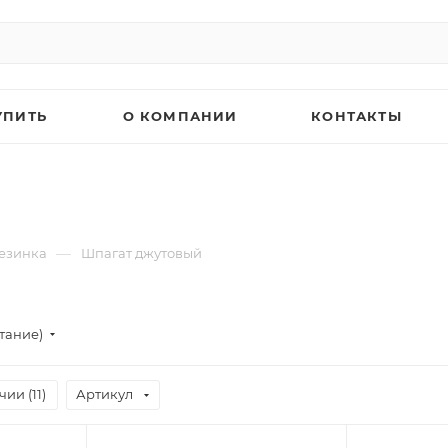
УПИТЬ
О КОМПАНИИ
КОНТАКТЫ
—
резинка
Шпагат джутовый
тание)
чии (
11
)
Артикул