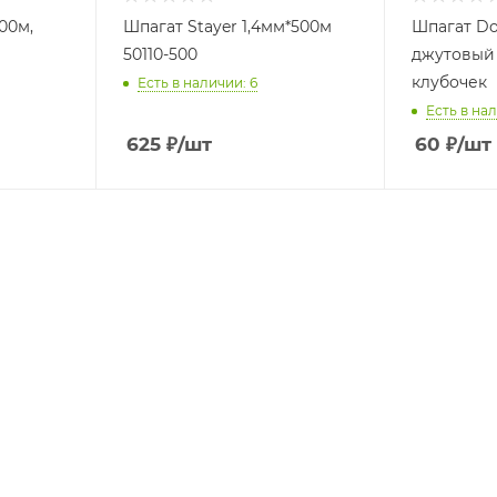
00м,
Шпагат Stayer 1,4мм*500м
Шпагат Do
50110-500
джутовый 
клубочек
Есть в наличии: 6
Есть в нал
625
₽
/шт
60
₽
/шт