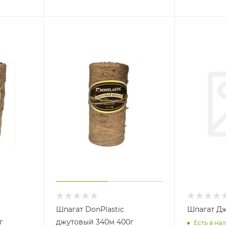
Шпагат DonPlastic
Шпагат Д
г
джутовый 340м 400г
Есть в нал