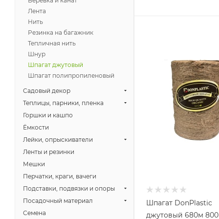
Веревка и канат
Лента
Нить
Резинка на багажник
Тепличная нить
Шнур
Шпагат джутовый
Шпагат полипропиленовый
Садовый декор
Теплицы, парники, пленка
Горшки и кашпо
Ёмкости
Лейки, опрыскиватели
Ленты и резинки
Мешки
Перчатки, краги, вачеги
Подставки, подвязки и опоры
Посадочный материал
Шпагат DonPlastic
Семена
джутовый 680м 800