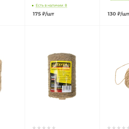
Есть в наличии: 8
175
₽
/шт
130
₽
/ш