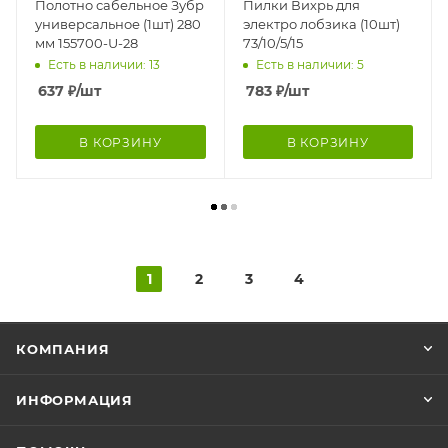
Полотно сабельное Зубр
Пилки Вихрь для
универсальное (1шт) 280
электро лобзика (10шт)
мм 155700-U-28
73/10/5/15
Есть в наличии: 13
Есть в наличии: 5
637
₽
/шт
783
₽
/шт
В КОРЗИНУ
В КОРЗИНУ
1
2
3
4
КОМПАНИЯ
ИНФОРМАЦИЯ