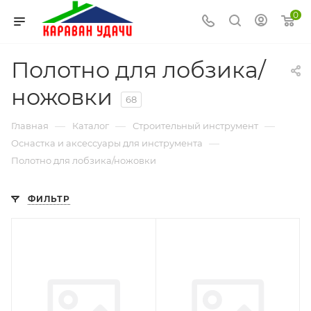
0
Полотно для лобзика/
ножовки
68
—
—
—
Главная
Каталог
Строительный инструмент
—
Оснастка и аксессуары для инструмента
Полотно для лобзика/ножовки
ФИЛЬТР