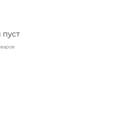
 пуст
оваров