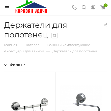
0
Держатели для
полотенец
13
—
—
—
Главная
Каталог
Ванны и комплектующие
—
Аксессуары для ванной
Держатели для полотенец
ФИЛЬТР