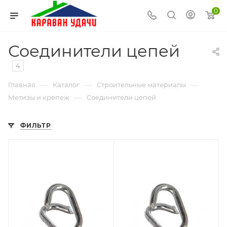
0
Соединители цепей
4
—
—
—
Главная
Каталог
Строительные материалы
—
Метизы и крепеж
Соединители цепей
ФИЛЬТР