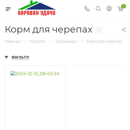
0
Корм для черепах
1
—
—
—
Главная
Каталог
Зоотовары
Корм для черепах
ФИЛЬТР