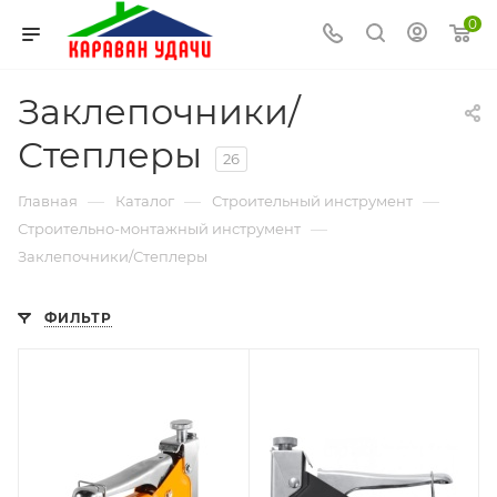
0
Заклепочники/
Степлеры
26
—
—
—
Главная
Каталог
Строительный инструмент
—
Строительно-монтажный инструмент
Заклепочники/Степлеры
ФИЛЬТР