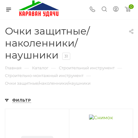
0
Очки защитные/
наколенники/
наушники
31
—
—
—
Главная
Каталог
Строительный инструмент
—
Строительно-монтажный инструмент
Очки защитные/наколенники/наушники
ФИЛЬТР