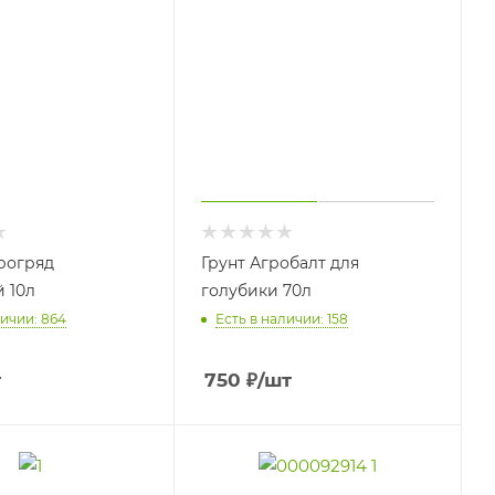
рогряд
Грунт Агробалт для
 10л
голубики 70л
личии: 864
Есть в наличии: 158
т
750
₽
/шт