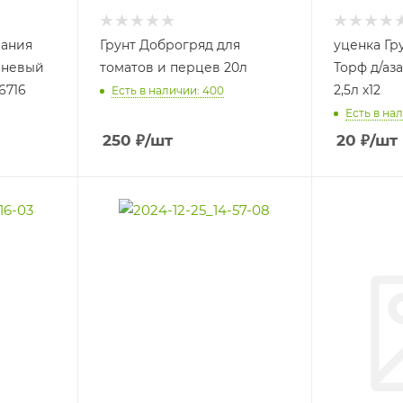
вания
Грунт Доброгряд для
уценка Гр
чневый
томатов и перцев 20л
Торф д/аз
6716
2,5л х12
Есть в наличии: 400
Есть в нал
250
₽
/шт
20
₽
/шт