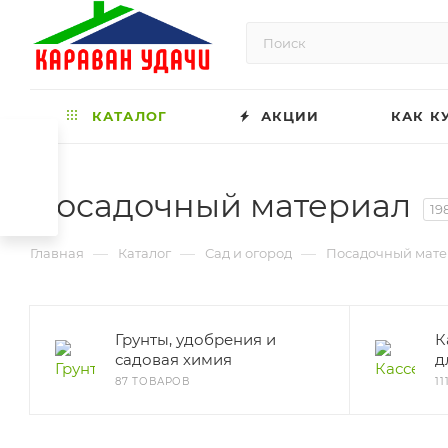
КАТАЛОГ
АКЦИИ
КАК К
Посадочный материал
19
—
—
—
Главная
Каталог
Сад и огород
Посадочный мат
Грунты, удобрения и
К
садовая химия
д
87 ТОВАРОВ
1