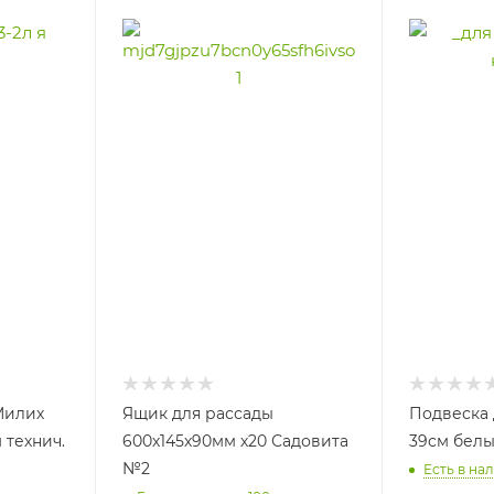
Милих
Ящик для рассады
Подвеска 
м технич.
600х145х90мм х20 Садовита
39см бел
№2
Есть в нал