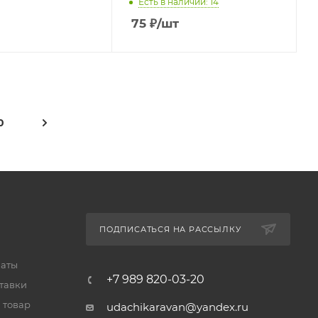
Есть в наличии: 14
75
₽
/шт
0
ПОДПИСАТЬСЯ НА РАССЫЛКУ
латы
+7 989 820-03-20
тавки
 товар
udachikaravan@yandex.ru