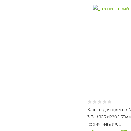
Кашпо для цветов 
3,7л h165 d220 1,55м
коричневый/60