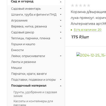
Сад и огород
Садовый инвентарь
Корзина д/выращи
Шланги, труба и фитинги ПНД
лука прямоуг. кори
Агрохимия
Альтернатива арт.М
Веревка, нитка, резинка
Есть в наличии: 20
Садовый декор
175
₽
/шт
Теплицы, парники, пленка
Горшки и кашпо
Ёмкости
Лейки, опрыскиватели
Ленты и резинки
Мешки
Перчатки, краги, вачеги
Подставки, подвязки и опоры
Посадочный материал
Грунты, удобрения и садовая
химия
Кассеты и контейнеры для
рассады