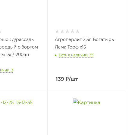
ршок д/рассады
Агроперлит 2,5л Богатырь
вердый с бортом
Лама Торф х15
см 15л/1200шт
Есть в наличии: 35
ичии: 3
139
₽
/шт