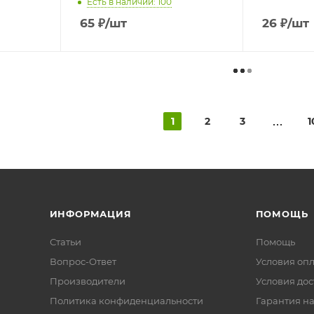
Есть в наличии: 100
65
₽
/шт
26
₽
/шт
1
2
3
1
ИНФОРМАЦИЯ
ПОМОЩЬ
Статьи
Помощь
Вопрос-Ответ
Условия оп
Производители
Условия дос
Политика конфиденциальности
Гарантия на