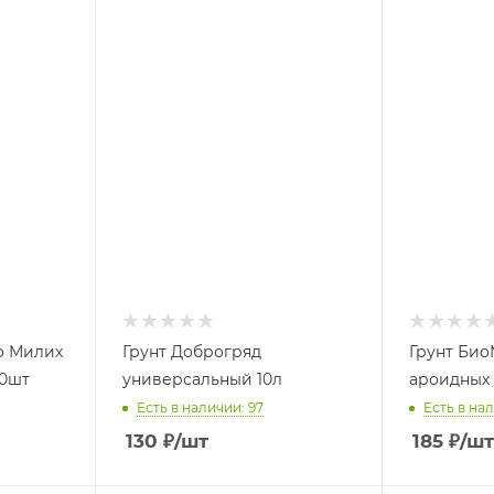
о Милих
Грунт Доброгряд
Грунт Био
60шт
универсальный 10л
ароидных 
Есть в наличии: 97
Есть в нал
130
₽
/шт
185
₽
/шт