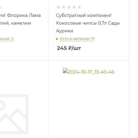
унт Флорика Лама
Субстратный компонент
алий, камелии
Кокосовые чипсы 0,7л Сады
Аурики
ичии: 2
Есть в наличии: 17
245
₽
/шт