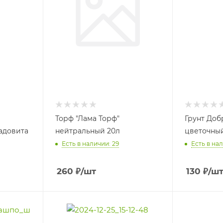
Торф "Лама Торф"
Грунт Доб
адовита
нейтральный 20л
цветочный
Есть в наличии: 29
Есть в на
260
₽
/шт
130
₽
/ш