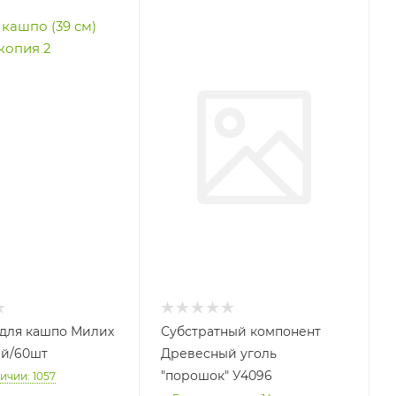
для кашпо Милих
Субстратный компонент
ый/60шт
Древесный уголь
"порошок" У4096
ичии: 1057