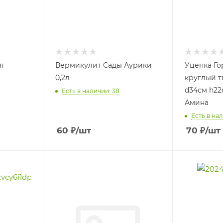
я
Вермикулит Сады Аурики
Уценка Го
0,2л
круглый т
d34см h22
Есть в наличии: 38
Амина
Есть в нал
60
₽
/шт
70
₽
/шт