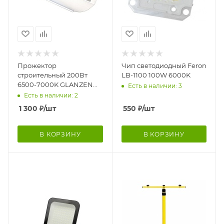
Прожектор
Чип светодиодный Feron
строительный 200Вт
LB-1100 100W 6000K
6500-7000K GLANZEN
Есть в наличии: 3
RPD-0001-200
Есть в наличии: 2
1 300
₽
/шт
550
₽
/шт
В КОРЗИНУ
В КОРЗИНУ