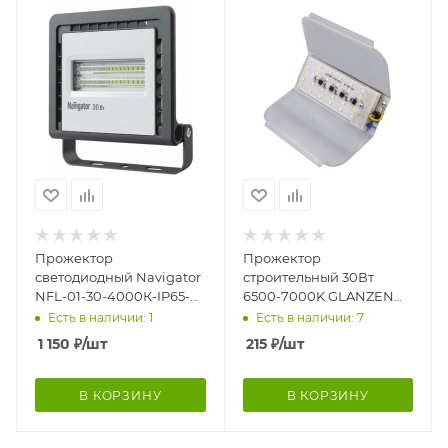
Прожектор
Прожектор
светодиодный Navigator
строительный 30Вт
NFL-01-30-4000К-IP65-
6500-7000K GLANZEN
LED 14143 NFL-01
RPD-0001-30
Есть в наличии: 1
Есть в наличии: 7
1 150
₽
/шт
215
₽
/шт
В КОРЗИНУ
В КОРЗИНУ