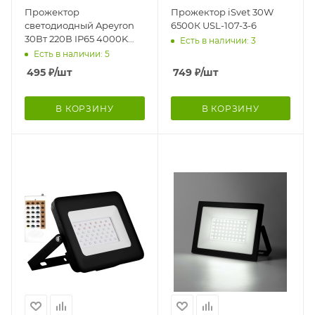
Прожектор
Прожектор iSvet 30W
светодиодный Apeyron
6500К USL-107-3-6
30Вт 220В IP65 4000K
Есть в наличии: 3
трансформер
Есть в наличии: 5
495
₽
/шт
749
₽
/шт
В КОРЗИНУ
В КОРЗИНУ