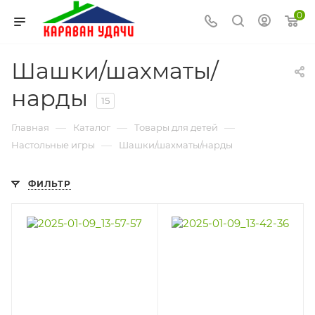
0
Шашки/шахматы/
нарды
15
—
—
—
Главная
Каталог
Товары для детей
—
Настольные игры
Шашки/шахматы/нарды
ФИЛЬТР