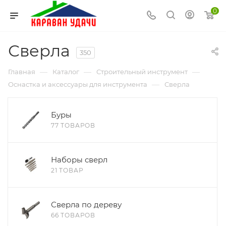
0
Сверла
350
—
—
—
Главная
Каталог
Строительный инструмент
—
Оснастка и аксессуары для инструмента
Сверла
Буры
77 ТОВАРОВ
Наборы сверл
21 ТОВАР
Сверла по дереву
66 ТОВАРОВ