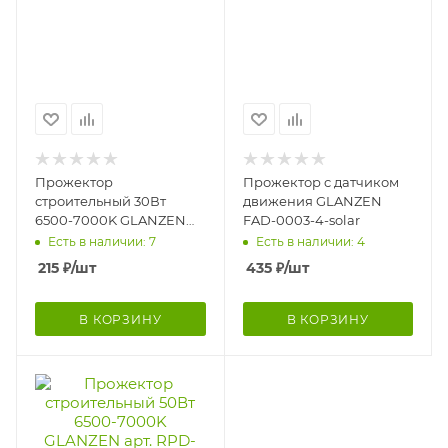
Прожектор
Прожектор c датчиком
строительный 30Вт
движения GLANZEN
6500-7000K GLANZEN
FAD-0003-4-solar
RPD-0001-30
Есть в наличии: 7
Есть в наличии: 4
215
₽
/шт
435
₽
/шт
В КОРЗИНУ
В КОРЗИНУ