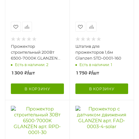
Прожектор
Штатив для
строительный 200Вт
прожекторов 1,6м
6500-7000K GLANZEN
Glanzen STD-0001-160
RPD-0001-200
Есть в наличии: 2
Есть в наличии: 1
1 300
₽
/шт
1 750
₽
/шт
В КОРЗИНУ
В КОРЗИНУ