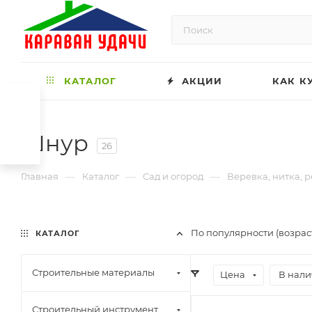
КАТАЛОГ
АКЦИИ
КАК К
Шнур
26
—
—
—
Главная
Каталог
Сад и огород
Веревка, нитка, 
По популярности (возрас
КАТАЛОГ
Строительные материалы
Цена
В нали
Строительный инструмент