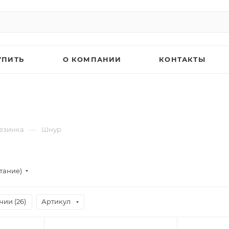
УПИТЬ
О КОМПАНИИ
КОНТАКТЫ
—
резинка
Шнур
тание)
чии (
26
)
Артикул