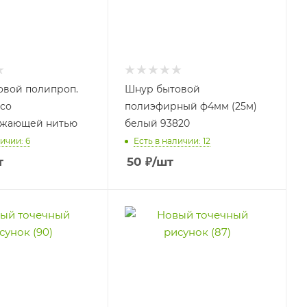
овой полипроп.
Шнур бытовой
со
полиэфирный ф4мм (25м)
ажающей нитью
белый 93820
ичии: 6
Есть в наличии: 12
т
50
₽
/шт