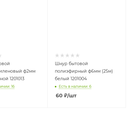
овой
Шнур бытовой
иленовый ф2мм
полиэфирный ф6мм (25м)
ной 1201013
белый 1201004
ичии: 16
Есть в наличии: 6
60
₽
/шт