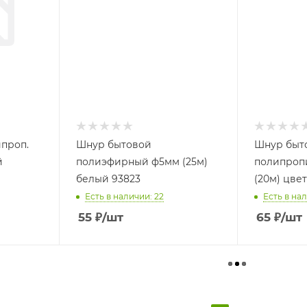
проп.
Шнур бытовой
Шнур быт
й
полиэфирный ф5мм (25м)
полипроп
белый 93823
(20м) цвет
Есть в наличии: 22
Есть в нал
55
₽
/шт
65
₽
/шт