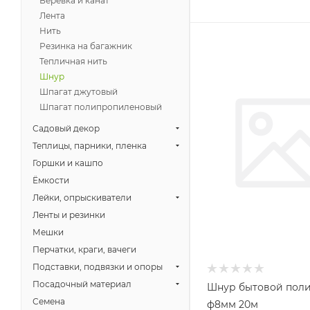
Веревка и канат
Лента
Нить
Резинка на багажник
Тепличная нить
Шнур
Шпагат джутовый
Шпагат полипропиленовый
Садовый декор
Теплицы, парники, пленка
Горшки и кашпо
Ёмкости
Лейки, опрыскиватели
Ленты и резинки
Мешки
Перчатки, краги, вачеги
Подставки, подвязки и опоры
Посадочный материал
Шнур бытовой поли
Семена
ф8мм 20м