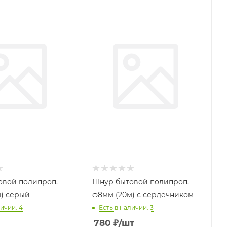
овой полипроп.
Шнур бытовой полипроп.
) серый
ф8мм (20м) с сердечником
ичии: 4
Есть в наличии: 3
780
₽
/шт