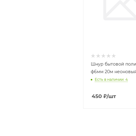
Шнур бытовой поли
ф6мм 20м неоновы
Есть в наличии: 4
450
₽
/шт