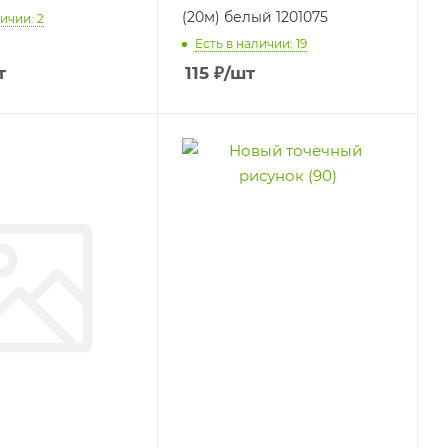
(20м) белый 1201075
ичии: 2
Есть в наличии: 19
т
115
₽
/шт