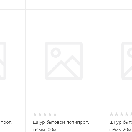
проп.
Шнур бытовой полипроп.
Шнур быт
ф4мм 100м
ф8мм 20м