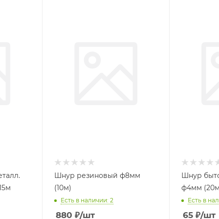
талл.
Шнур резиновый ф8мм
Шнур быт
15м
(10м)
ф4мм (20м
Есть в наличии: 2
Есть в нал
880
₽
/шт
65
₽
/шт