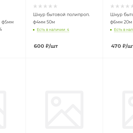
Шнур бытовой полипроп.
Шнур быт
 ф5мм
ф4мм 50м
ф6мм 20м
4
Есть в наличии: 4
Есть в нал
600
₽
/шт
470
₽
/ш