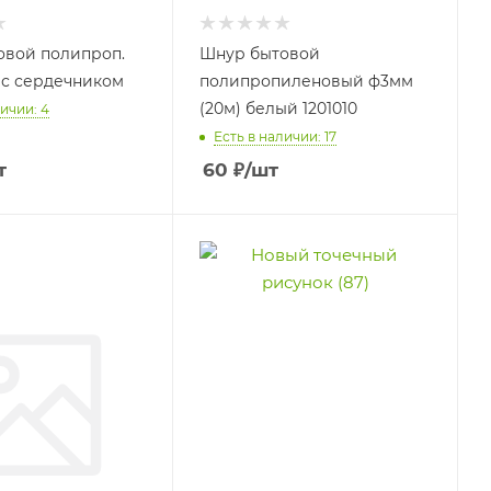
овой полипроп.
Шнур бытовой
 с сердечником
полипропиленовый ф3мм
(20м) белый 1201010
ичии: 4
Есть в наличии: 17
т
60
₽
/шт