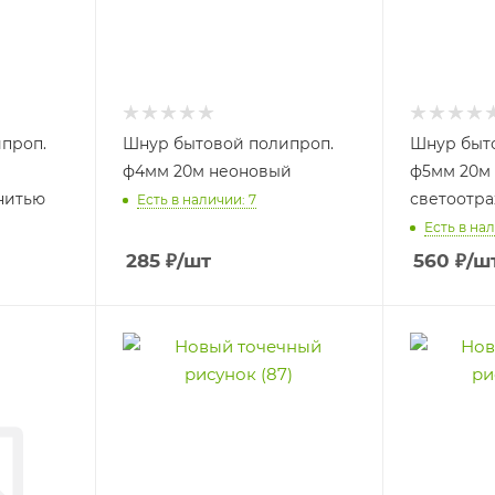
проп.
Шнур бытовой полипроп.
Шнур быт
ф4мм 20м неоновый
ф5мм 20м 
нитью
светоотр
Есть в наличии: 7
Есть в нал
285
₽
/шт
560
₽
/ш