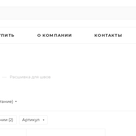
УПИТЬ
О КОМПАНИИ
КОНТАКТЫ
—
Расшивка для швов
тание)
чии (
2
)
Артикул