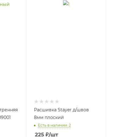
утренняя
Расшивка Stayer д/швов
09001
8мм плоский
Есть в наличии: 2
225
₽
/шт