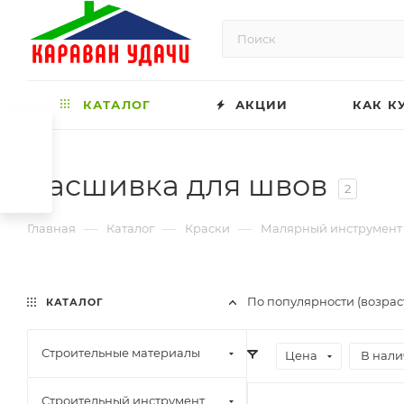
КАТАЛОГ
АКЦИИ
КАК К
Расшивка для швов
2
—
—
—
Главная
Каталог
Краски
Малярный инструмент
По популярности (возрас
КАТАЛОГ
Строительные материалы
Цена
В нали
Строительный инструмент