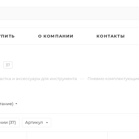
УПИТЬ
О КОМПАНИИ
КОНТАКТЫ
37
—
астка и аксессуары для инструмента
Пневмо комплектующи
тание)
чии (
37
)
Артикул