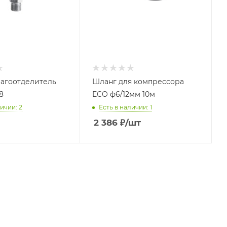
агоотделитель
Шланг для компрессора
88
ECO ф6/12мм 10м
ичии: 2
Есть в наличии: 1
2 386
₽
/шт