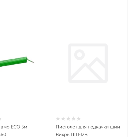
евмо ECO 5м
Пистолет для подкачки шин
560
Вихрь ПШ-12В