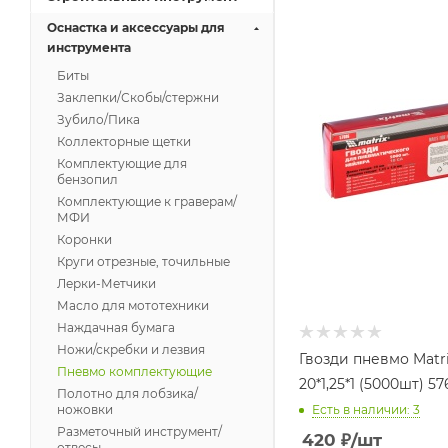
Оснастка и аксессуары для
инструмента
Биты
Заклепки/Скобы/стержни
Зубило/Пика
Коллекторные щетки
Комплектующие для
бензопил
Комплектующие к граверам/
МФИ
Коронки
Круги отрезные, точильные
Лерки-Метчики
Масло для мототехники
Наждачная бумага
Ножи/скребки и лезвия
Гвозди пневмо Matr
Пневмо комплектующие
20*1,25*1 (5000шт) 5
Полотно для лобзика/
ножовки
Есть в наличии: 3
Разметочный инструмент/
420
₽
/шт
отвесы