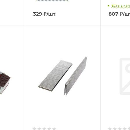
Есть в нал
329
₽
/шт
807
₽
/ш