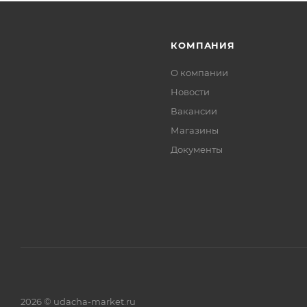
КОМПАНИЯ
О компании
Новости
Вакансии
Магазины
Документы
2026 © udacha-market.ru