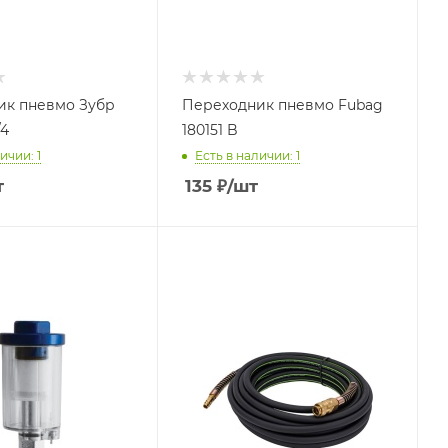
ик пневмо Зубр
Переходник пневмо Fubag
/4
180151 B
ичии: 1
Есть в наличии: 1
т
135
₽
/шт