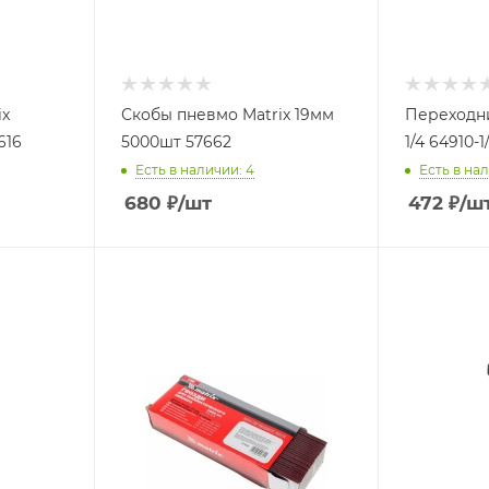
ix
Скобы пневмо Matrix 19мм
Переходн
616
5000шт 57662
1/4 64910-1
Есть в наличии: 4
Есть в нал
680
₽
/шт
472
₽
/ш