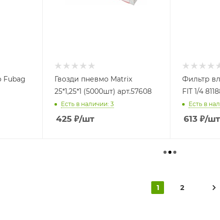
 Fubag
Гвозди пневмо Matrix
Фильтр вл
25*1,25*1 (5000шт) арт.57608
FIT 1/4 811
Есть в наличии: 3
Есть в нал
425
₽
/шт
613
₽
/шт
1
2