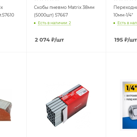
ix
Скобы пневмо Matrix 38мм
Переходни
т.57610
(5000шт) 57667
10мм-1/4"
Есть в наличии: 2
Есть в нал
2 074
₽
/шт
195
₽
/шт