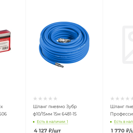
ix
Шланг пневмо Зубр
Шланг пн
7606
ф10/15мм 15м 6481-15
Професси
Есть в наличии: 1
Есть в нал
4 127
₽
/шт
1 770
₽
/