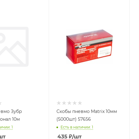
евмо Зубр
Скобы пневмо Matrix 10мм
онал 10м
(5000шт) 57656
ичии: 1
Есть в наличии: 1
шт
435
₽
/шт