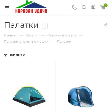
0
Палатки
11
—
—
—
Главная
Каталог
Сезонные товары
—
Палатки, спальные мешки
Палатки
ФИЛЬТР