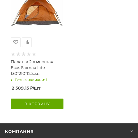
Палатка 2-х местная
Ecos Saimaa Lite
130*210*125см
автоматическая
Есть в наличии: 1
2 509.15
₽
/шт
В КОРЗИНУ
КОМПАНИЯ