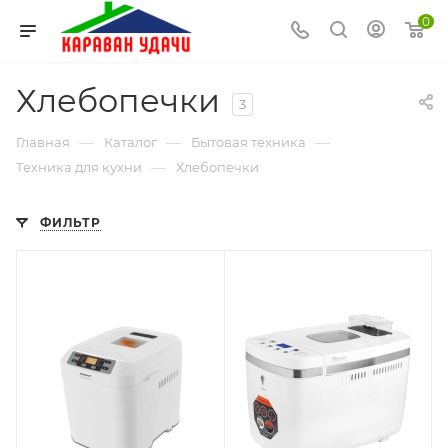
0
Хлебопечки
3
—
—
—
Главная
Каталог
Бытовая техника
—
Техника для кухни
Хлебопечки
ФИЛЬТР