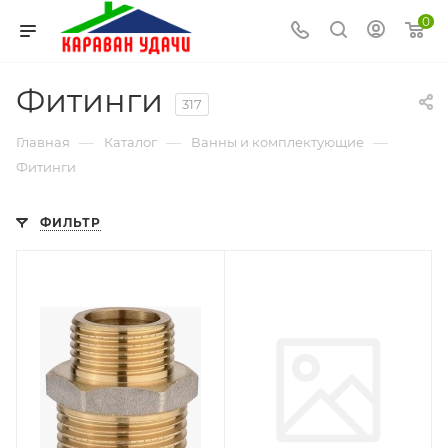
0
Фитинги
317
—
—
—
Главная
Каталог
Ванны и комплектующие
Фитинги
ФИЛЬТР