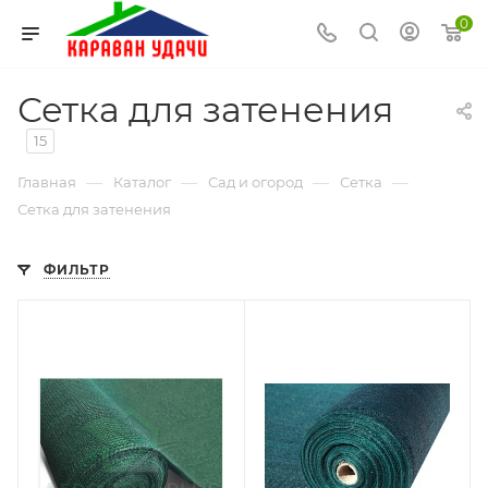
0
Сетка для затенения
15
—
—
—
—
Главная
Каталог
Сад и огород
Сетка
Сетка для затенения
ФИЛЬТР