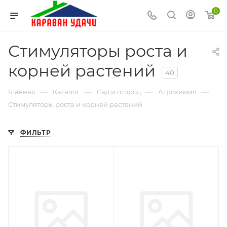
0
Стимуляторы роста и
корней растений
40
—
—
—
—
Главная
Каталог
Сад и огород
Агрохимия
Стимуляторы роста и корней растений
ФИЛЬТР