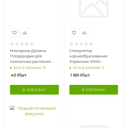
Микориза Долина
Стимулятор
Плодородия для
корнеобразования
комнатных растений
Коренник 1000г
10гр
Щёлково
Есть в наличии: 10
Есть в наличии: 2
45
₽
/шт
1 185
₽
/шт
В КОРЗИНУ
В КОРЗИНУ