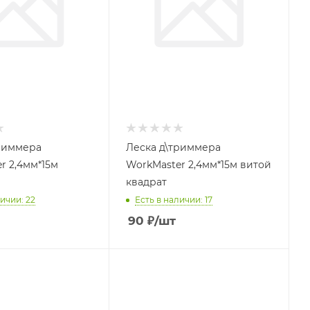
риммера
Леска д\триммера
r 2,4мм*15м
WorkMaster 2,4мм*15м витой
квадрат
ичии: 22
Есть в наличии: 17
90
₽
/шт