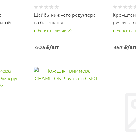
а
Шайбы нижнего редуктора
Кронштей
витой
на бензокосу
ручки газ
Есть в наличии: 32
Есть в нал
403
₽
/шт
357
₽
/ш