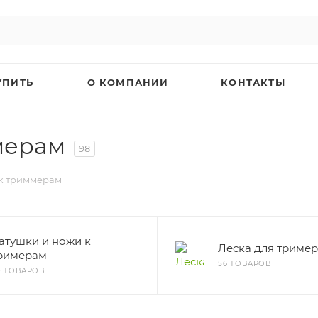
УПИТЬ
О КОМПАНИИ
КОНТАКТЫ
мерам
98
к триммерам
атушки и ножи к
Леска для триме
римерам
56 ТОВАРОВ
0 ТОВАРОВ