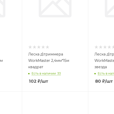
Леска д\триммера
Леска д\т
5м
WorkMaster 2,4мм*15м
WorkMaste
квадрат
звезда
Есть в наличии: 33
Есть в нал
102
₽
/шт
80
₽
/шт