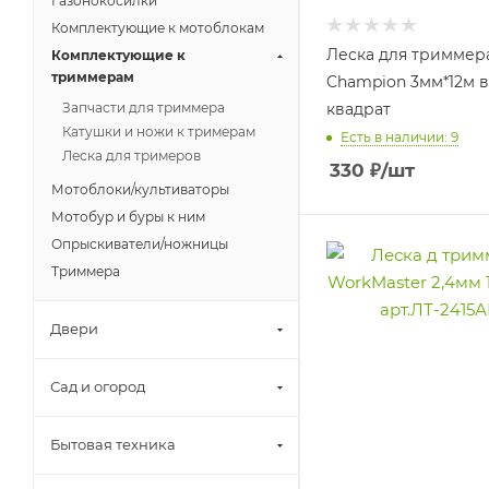
Газонокосилки
Комплектующие к мотоблокам
Леска для триммер
Комплектующие к
триммерам
Champion 3мм*12м 
Запчасти для триммера
квадрат
Катушки и ножи к тримерам
Есть в наличии: 9
Леска для тримеров
330
₽
/шт
Мотоблоки/культиваторы
Мотобур и буры к ним
Опрыскиватели/ножницы
Триммера
Двери
Сад и огород
Бытовая техника