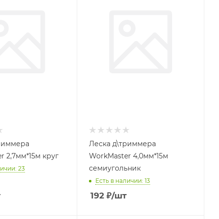
риммера
Леска д\триммера
r 2,7мм*15м круг
WorkMaster 4,0мм*15м
семиугольник
ичии: 23
Есть в наличии: 13
т
192
₽
/шт