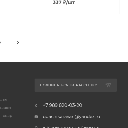
337
₽
/шт
5
ПОДПИСАТЬСЯ НА РАССЫЛКУ
латы
+7 989 820-03-20
тавки
 товар
udachikaravan@yandex.ru