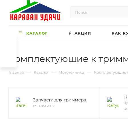
КАТАЛОГ
АКЦИИ
КАК К
Комплектующие к трим
—
—
—
Главная
Каталог
Мототехника
Комплектующие 
К
Запчасти для триммера
т
12 ТОВАРОВ
3