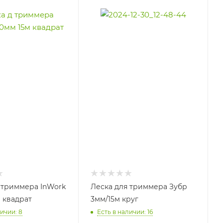
 триммера InWork
Леска для триммера Зубр
м квадрат
3мм/15м круг
ичии: 8
Есть в наличии: 16