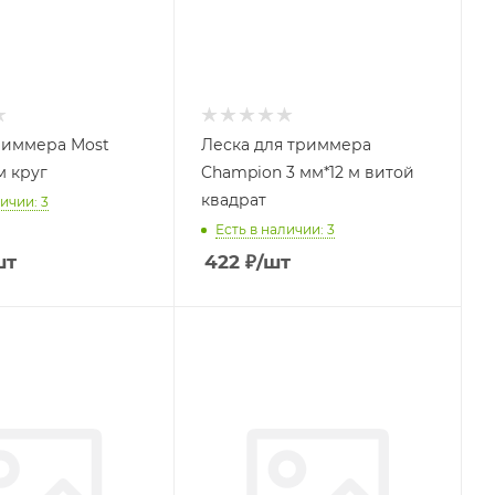
риммера Most
Леска для триммера
м круг
Champion 3 мм*12 м витой
квадрат
ичии: 3
Есть в наличии: 3
шт
422
₽
/шт