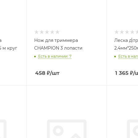
а
Нож для триммера
Леска д\т
5 м круг
CHAMPION 3 лопасти
2.4мм*250
Есть в наличии: 7
Есть в нал
458
₽
/шт
1 365
₽
/