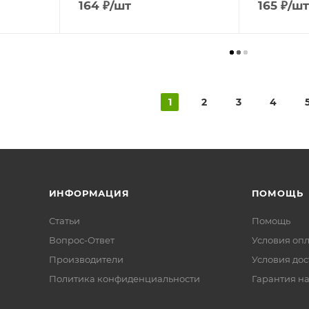
164
₽
/шт
165
₽
/шт
1
2
3
4
ИНФОРМАЦИЯ
ПОМОЩЬ
Статьи
Помощь
Вопрос-Ответ
Условия оп
Производители
Условия дос
Политика конфиденциальности
Гарантия на