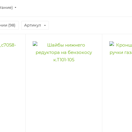
тание)
чии (
98
)
Артикул