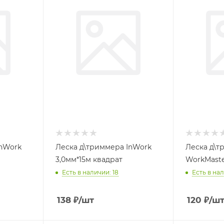
InWork
Леска д\триммера InWork
Леска д\т
3,0мм*15м квадрат
WorkMaste
Есть в наличии: 18
Есть в нал
138
₽
/шт
120
₽
/ш