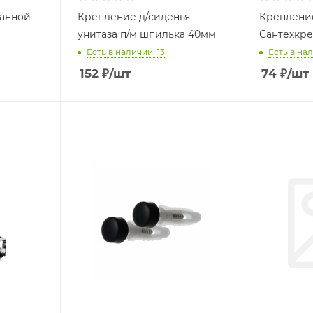
ванной
Крепление д/сиденья
Креплени
унитаза п/м шпилька 40мм
Сантехкре
Есть в наличии: 13
Есть в нал
152
₽
/шт
74
₽
/шт