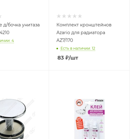
 д/бочка унитаза
Комплект кронштейнов
4210
Azario для радиатора
AZ7/170
ичии: 4
Есть в наличии: 12
83
₽
/шт