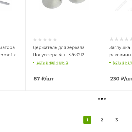
иатора
Держатель для зеркала
Заглушка 
ermofix
Полусфера 4шт 3763212
раковины 
Есть в наличии: 2
Есть в нал
87
₽
/шт
230
₽
/ш
1
2
3