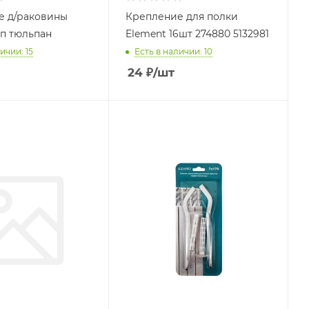
е д/раковины
Крепление для полки
п тюльпан
Element 16шт 274880 5132981
ичии: 15
Есть в наличии: 10
24
₽
/шт