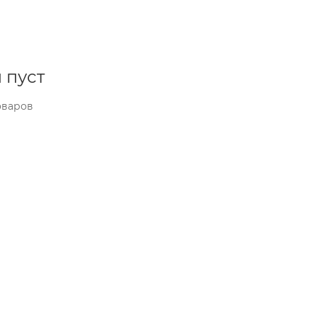
 пуст
оваров