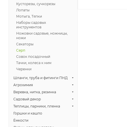
Кусторезы, сучкорезы
Лопаты
Мотыга, Тяпки
Наборы садовых
инструментов
Ножовки садовые, ножницы,
ножи
Секаторы
Серп
Совок посадочный
Тачки, колеса к ним
Черенки
Шланги, труба и фитинги ПНД
Агрохимия
Веревка, нитка, резинка
Садовый декор
Теплицы, парники, пленка
Горшки и кашпо
Ёмкости