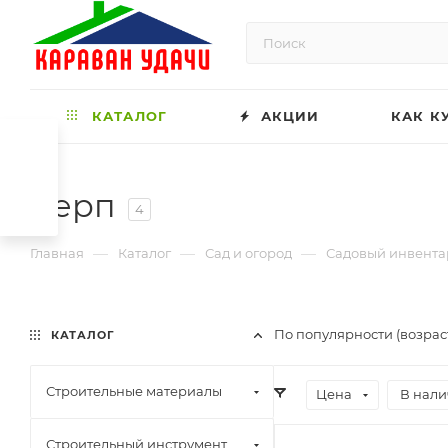
КАТАЛОГ
АКЦИИ
КАК К
Серп
4
—
—
—
Главная
Каталог
Сад и огород
Садовый инвента
По популярности (возрас
КАТАЛОГ
Строительные материалы
Цена
В нали
Строительный инструмент