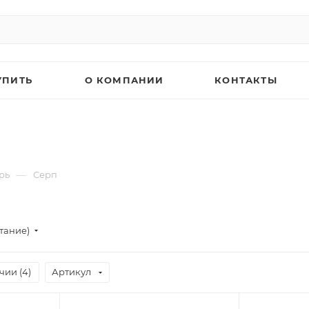
УПИТЬ
О КОМПАНИИ
КОНТАКТЫ
—
рь
Серп
тание)
чии (
4
)
Артикул