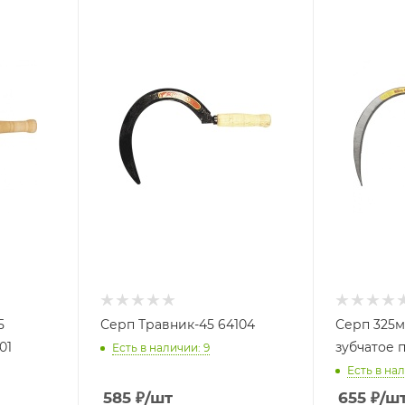
5
Серп Травник-45 64104
Серп 325м
01
зубчатое 
Есть в наличии: 9
Есть в нал
585
₽
/шт
655
₽
/ш