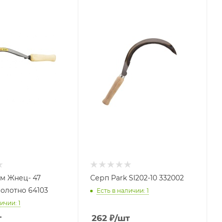
м Жнец- 47
Серп Park SI202-10 332002
полотно 64103
Есть в наличии: 1
ичии: 1
т
262
₽
/шт