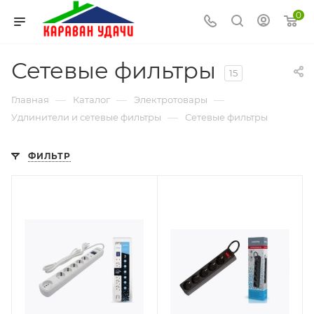
0
Сетевые фильтры
15
—
—
—
Главная
Каталог
Электротовары
—
Удлинители и сетевые фильтры
Сетевые фильтры
ФИЛЬТР