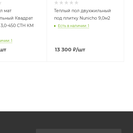
л мат
Теплый пол двухжильный
льный Квадрат
под плитку Nunicho 9,0м2
 3,0-450 СТН КМ
Есть в наличии: 1
ичии: 1
шт
13 300
₽
/шт