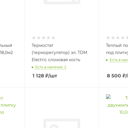
льный
Термостат
Теплый п
18,0м2
(терморегулятор) эл. TDM
под плитк
Electric слоновая кость
Есть в нал
Есть в наличии: 2
1 128
₽
/шт
8 500
₽