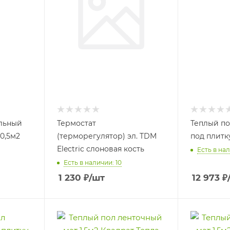
льный
Термостат
Теплый п
0,5м2
(терморегулятор) эл. TDM
под плитк
Electric слоновая кость
Есть в нал
Есть в наличии: 10
1 230
₽
/шт
12 973
₽