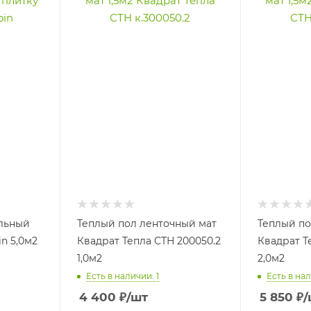
льный
Теплый пол ленточный мат
Теплый по
n 5,0м2
Квадрат Тепла СТН 200050.2
Квадрат Т
1,0м2
2,0м2
Есть в наличии: 1
Есть в нал
4 400
₽
/шт
5 850
₽
/