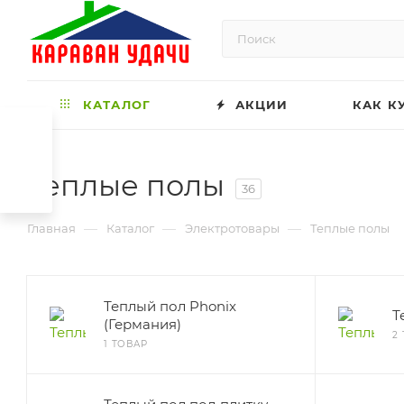
КАТАЛОГ
АКЦИИ
КАК К
Теплые полы
36
—
—
—
Главная
Каталог
Электротовары
Теплые полы
Теплый пол Phonix
Т
(Германия)
2
1 ТОВАР