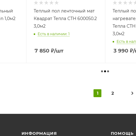
льный
Теплый пол ленточный мат
Теплый по
n 1,0м2
Квадрат Тепла СТН 600050.2
нагревате
3,0м2
Тепла СТН
3,0м2
Есть в наличии: 1
Есть в нал
7 850
₽
/шт
3 990
₽
/
1
2
ИНФОРМАЦИЯ
ПОМОЩЬ