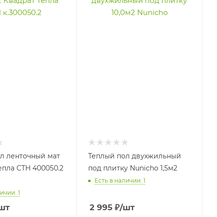
л ленточный мат
Теплый пол двухжильный
епла СТН 400050.2
под плитку Nunicho 1,5м2
Есть в наличии: 1
ичии: 1
шт
2 995
₽
/шт