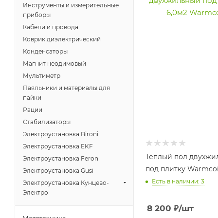
Инструменты и измерительные
приборы
Кабели и провода
Коврик диэлектрический
Конденсаторы
Магнит неодимовый
Мультиметр
Паяльники и материалы для
пайки
Рации
Стабилизаторы
Электроустановка Bironi
Электроустановка EKF
Теплый пол двухжи
Электроустановка Feron
под плитку Warmcoi
Электроустановка Gusi
Есть в наличии: 3
Электроустановка Кунцево-
Электро
8 200
₽
/шт
Мототехника