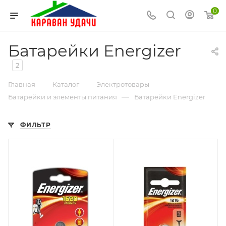
0
Батарейки Energizer
2
—
—
—
Главная
Каталог
Электротовары
—
Батарейки и элементы питания
Батарейки Energizer
ФИЛЬТР