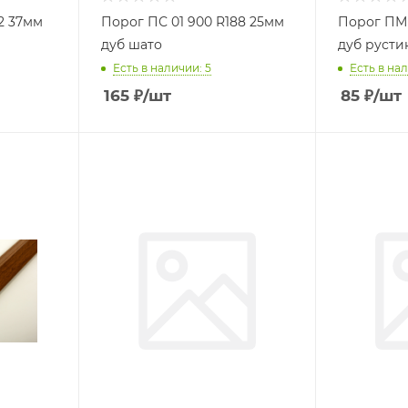
2 37мм
Порог ПС 01 900 R188 25мм
Порог ПМК
дуб шато
дуб русти
Есть в наличии: 5
Есть в нал
165
₽
/шт
85
₽
/шт