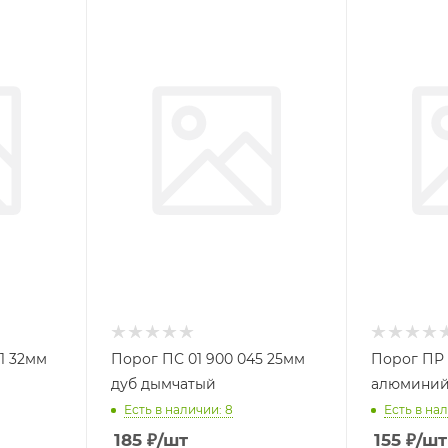
1 32мм
Порог ПС 01 900 045 25мм
Порог ПР 
дуб дымчатый
алюмини
Есть в наличии: 8
Есть в нал
185
₽
/шт
155
₽
/шт