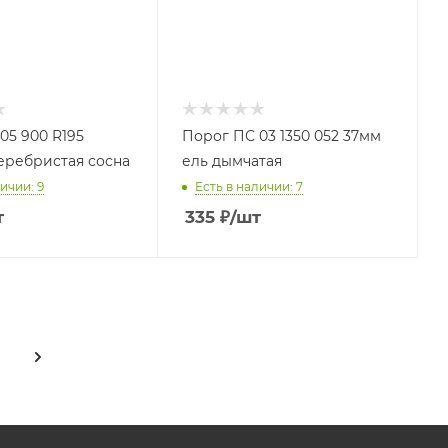
05 900 R195
Порог ПС 03 1350 052 37мм
еребристая сосна
ель дымчатая
ичии: 9
Есть в наличии: 7
т
335
₽
/шт