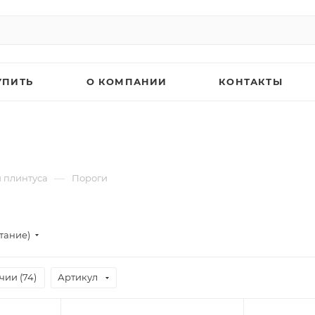
УПИТЬ
О КОМПАНИИ
КОНТАКТЫ
—
 плинтуса
Пороги
тание)
чии (
74
)
Артикул