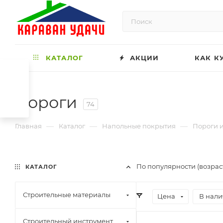
КАТАЛОГ
АКЦИИ
КАК К
Пороги
74
—
—
—
Главная
Каталог
Напольные покрытия
Пороги и
По популярности (возрас
КАТАЛОГ
Строительные материалы
Цена
В нали
Строительный инструмент