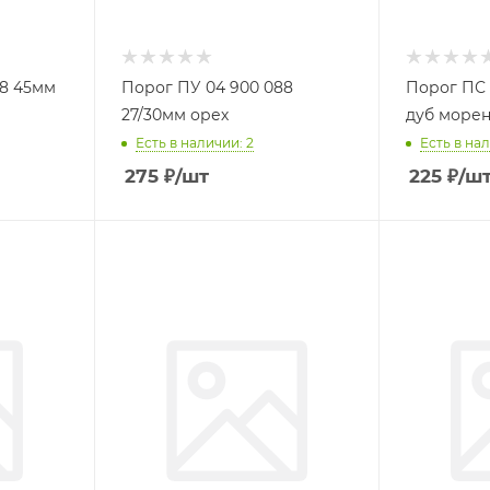
88 45мм
Порог ПУ 04 900 088
Порог ПС 
27/30мм орех
дуб море
Есть в наличии: 2
Есть в нал
275
₽
/шт
225
₽
/ш