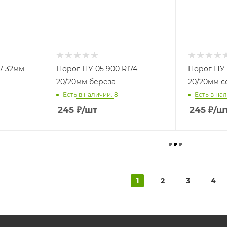
7 32мм
Порог ПУ 05 900 R174
Порог ПУ 
20/20мм береза
20/20мм с
Есть в наличии: 8
Есть в нал
245
₽
/шт
245
₽
/ш
1
2
3
4