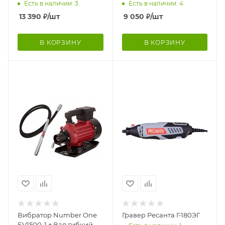
IN-2B
PRO-BR-2B
Есть в наличии: 3
Есть в наличии: 4
13 390
₽
/шт
9 050
₽
/шт
В КОРЗИНУ
В КОРЗИНУ
Вибратор Number One
Гравер Ресанта Г-180ЭГ
EV1500-1 + Вал гибкий