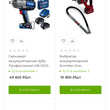
Гайковерт
Вибратор
аккумуляторный Зубр
аккумуляторный
Профессионал GB-1000-
Number One
42 3/4"
NCEV20/30B2-1 + Вал
Есть в наличии: 1
Есть в наличии: 2
гибкий 1,5м
49 820
₽
/шт
10 850
₽
/шт
В КОРЗИНУ
В КОРЗИНУ