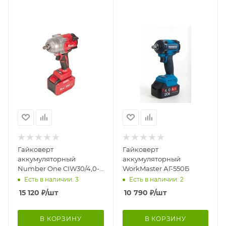
Гайковерт
Гайковерт
аккумуляторный
аккумуляторный
Number One CIW30/4,0-
WorkMaster АГ-550Б
PRO-BL
Есть в наличии: 3
Есть в наличии: 2
15 120
₽
/шт
10 790
₽
/шт
В КОРЗИНУ
В КОРЗИНУ