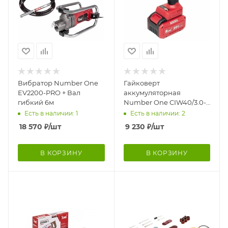
Вибратор Number One
Гайковерт
EV2200-PRO + Вал
аккумуляторная
гибкий 6м
Number One CIW40/3.0-
PRO-BL
Есть в наличии: 1
Есть в наличии: 2
18 570
₽
/шт
9 230
₽
/шт
В КОРЗИНУ
В КОРЗИНУ