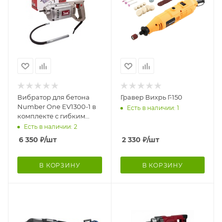
Вибратор для бетона
Гравер Вихрь Г-150
Number One EV1300-1 в
Есть в наличии: 1
комплекте с гибким
валом 1,5м
Есть в наличии: 2
6 350
₽
/шт
2 330
₽
/шт
В КОРЗИНУ
В КОРЗИНУ