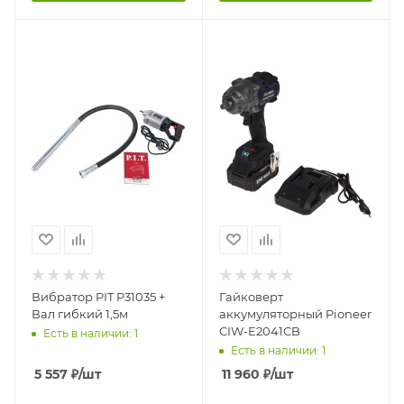
Вибратор PIT P31035 +
Гайковерт
Вал гибкий 1,5м
аккумуляторный Pioneer
CIW-E2041CB
Есть в наличии: 1
Есть в наличии: 1
5 557
₽
/шт
11 960
₽
/шт