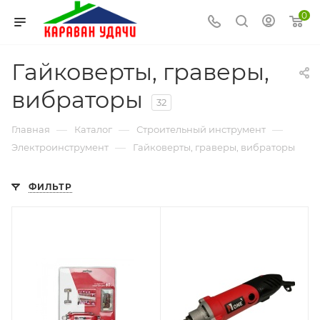
0
Гайковерты, граверы,
вибраторы
32
—
—
—
Главная
Каталог
Строительный инструмент
—
Электроинструмент
Гайковерты, граверы, вибраторы
ФИЛЬТР