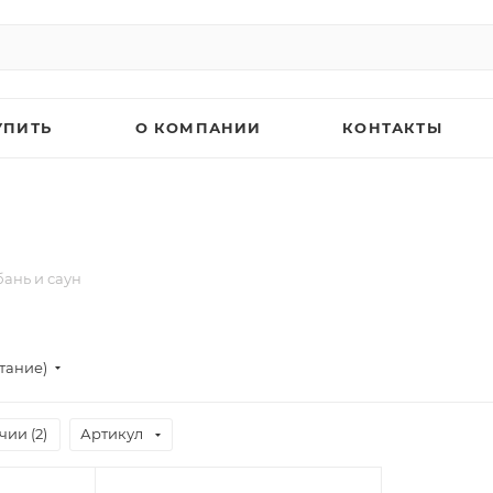
УПИТЬ
О КОМПАНИИ
КОНТАКТЫ
бань и саун
тание)
чии (
2
)
Артикул