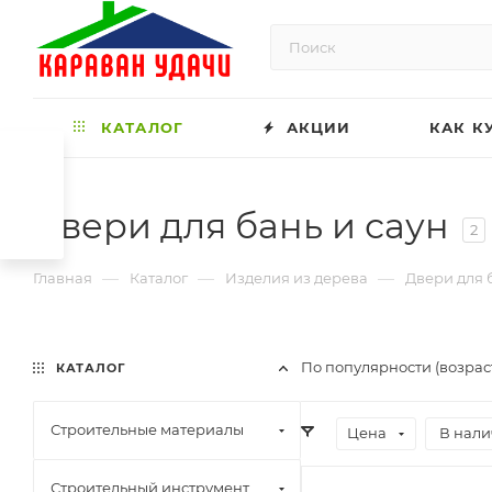
КАТАЛОГ
АКЦИИ
КАК К
Двери для бань и саун
2
—
—
—
Главная
Каталог
Изделия из дерева
Двери для 
По популярности (возрас
КАТАЛОГ
Строительные материалы
Цена
В нали
Строительный инструмент