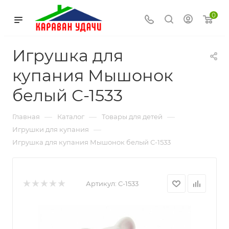
0
Игрушка для
купания Мышонок
белый С-1533
—
—
—
Главная
Каталог
Товары для детей
—
Игрушки для купания
Игрушка для купания Мышонок белый С-1533
Артикул:
С-1533