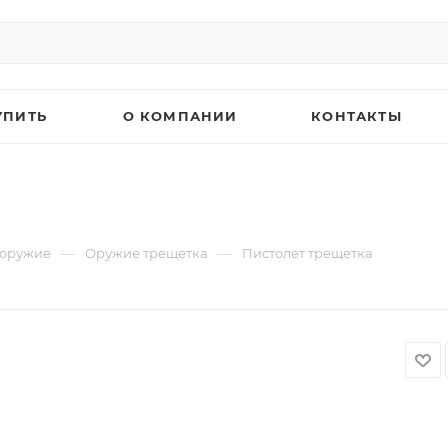
УПИТЬ
О КОМПАНИИ
КОНТАКТЫ
—
—
 оружие
Оружие трещетка
Пистолет трещетка