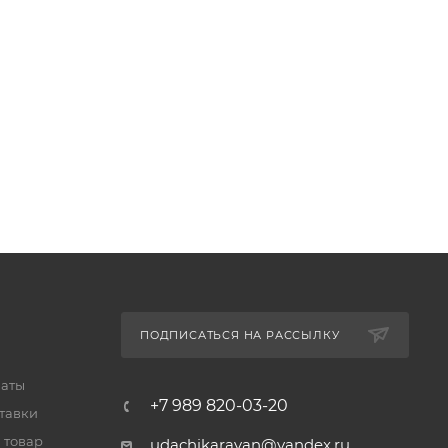
ПОДПИСАТЬСЯ НА РАССЫЛКУ
латы
+7 989 820-03-20
тавки
 товар
udachikaravan@yandex.ru