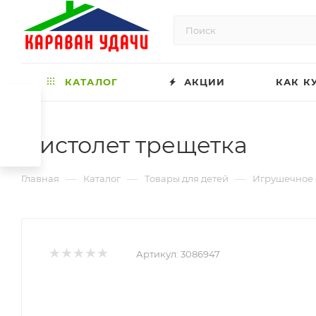
КАТАЛОГ
АКЦИИ
КАК К
Пистолет трещетка
—
—
—
Главная
Каталог
Товары для детей
Игрушечное
Артикул:
3086947