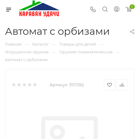
0
Автомат с орбизами
—
—
—
Главная
Каталог
Товары для детей
—
—
Игрушечное оружие
Оружие пневматическое
Автомат с орбизами
Артикул:
3117292