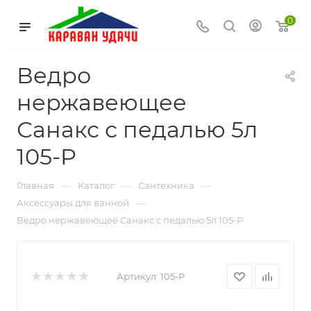
0
Ведро
нержавеющее
Санакс с педалью 5л
105-P
—
—
—
Главная
Каталог
Сантехника
—
Аксессуары для ванной
Ведро нержавеющее Санакс с педалью 5л 105-P
Артикул:
105-P