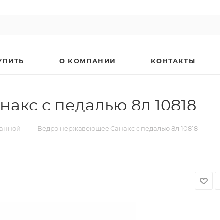
УПИТЬ
О КОМПАНИИ
КОНТАКТЫ
акс с педалью 8л 10818
—
ванной
Ведро нержавеющее Санакс с педалью 8л 10818