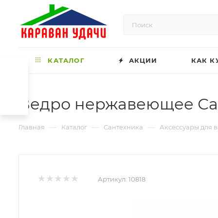
КАТАЛОГ
АКЦИИ
КАК К
Ведро нержавеющее Сан
—
—
—
Главная
Каталог
Сантехника
Аксессуары для 
Артикул:
10818