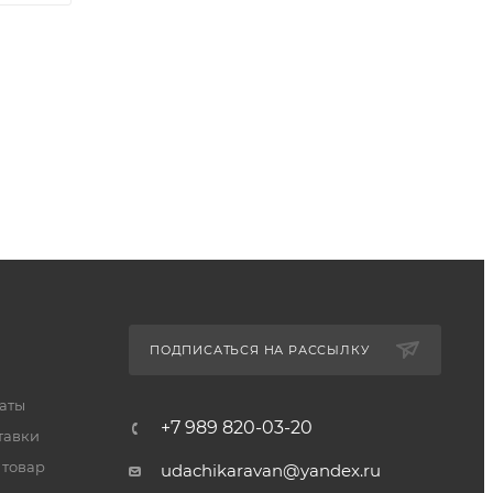
ПОДПИСАТЬСЯ НА РАССЫЛКУ
латы
+7 989 820-03-20
тавки
 товар
udachikaravan@yandex.ru