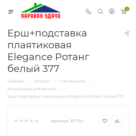
0
Ерш+подставка
плаятиковая
Elegance Ротанг
белый 377
—
—
—
Главная
Каталог
Сантехника
—
Аксессуары для ванной
Ерш+подставка плаятиковая Elegance Ротанг белый 377
Артикул:
377 бл