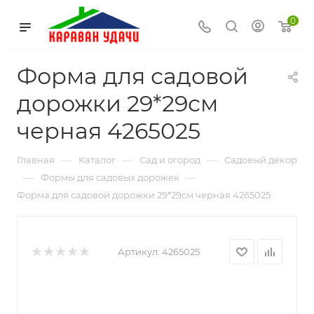
0
Форма для садовой
дорожки 29*29см
черная 4265025
—
—
—
Главная
Каталог
Сад и огород
Садовый декор
—
—
Формы для садовых дорожек
Форма для садовой дорожки 29*29см черная 4265025
Артикул:
4265025