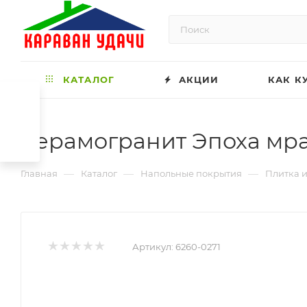
КАТАЛОГ
АКЦИИ
КАК К
Керамогранит Эпоха мрам
—
—
—
Главная
Каталог
Напольные покрытия
Плитка и
Артикул:
6260-0271