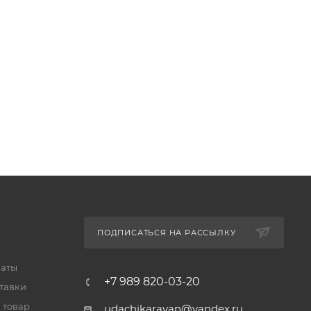
ПОДПИСАТЬСЯ НА РАССЫЛКУ
латы
+7 989 820-03-20
тавки
 товар
udachikaravan@yandex.ru