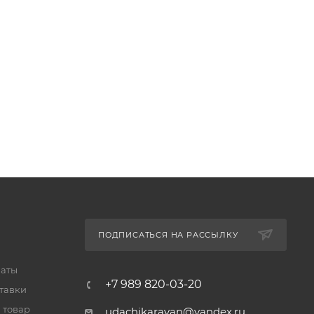
ПОДПИСАТЬСЯ НА РАССЫЛКУ
латы
+7 989 820-03-20
тавки
 товар
udachikaravan@yandex.ru