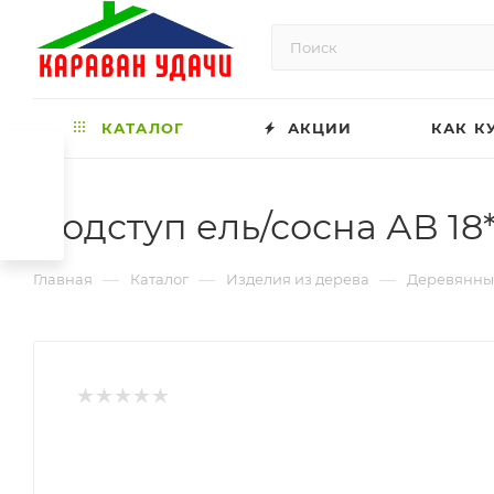
КАТАЛОГ
АКЦИИ
КАК К
Подступ ель/сосна АВ 18
—
—
—
Главная
Каталог
Изделия из дерева
Деревянны