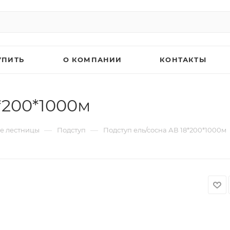
УПИТЬ
О КОМПАНИИ
КОНТАКТЫ
*200*1000м
—
—
е лестницы
Подступ
Подступ ель/сосна АВ 18*200*1000м