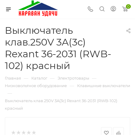
0
Выключатель
клав.250V 3A(3c)
Rexant 36-2031 (RWB-
102) красный
—
—
—
Главная
Каталог
Электротовары
—
Низковольтное оборудование
Клавишные выключатели
—
Выключатель клав.250V 3A(3c) Rexant 36-2031 (RWB-102)
красный