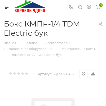
0
Бокс КМПн-1/4 TDM
Electric бук
—
—
—
Главная
Каталог
Электротовары
—
Низковольтное оборудование
Электрические щиты
—
Бокс КМПн-1/4 TDM Electric бук
Артикул:
SQ0907-0402