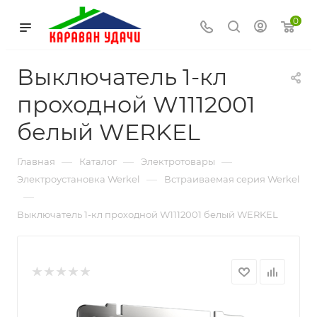
0
Выключатель 1-кл
проходной W1112001
белый WERKEL
—
—
—
Главная
Каталог
Электротовары
—
Электроустановка Werkel
Встраиваемая серия Werkel
—
Выключатель 1-кл проходной W1112001 белый WERKEL