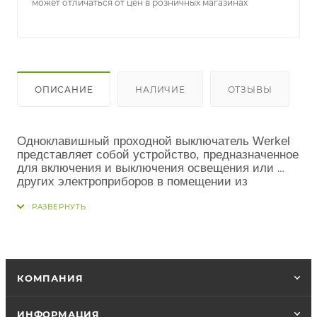
может отличаться от цен в розничных магазинах
ОПИСАНИЕ
НАЛИЧИЕ
ОТЗЫВЫ
Одноклавишный проходной выключатель Werkel 
представляет собой устройство, предназначенное 
для включения и выключения освещения или 
других электроприборов в помещении из 
нескольких мест.
Он имеет простой и надежный 
механизм работы, который позволяет легко 
контролировать световое оборудование. 
Работает по принципу переключателя, что 
означает, что включенное положение 
перемещается на выключенное и наоборот.
КОМПАНИЯ
ИНФОРМАЦИЯ