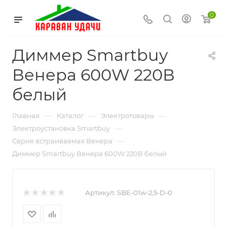
0
Диммер Smartbuy
Венера 600W 220В
белый
—
—
—
Главная
Каталог
Электротовары
—
Электроустановка Smartbuy
—
Серия встраиваемая Венера
Диммер Smartbuy Венера 600W 220В белый
Артикул:
SBE-01w-2,5-D-0